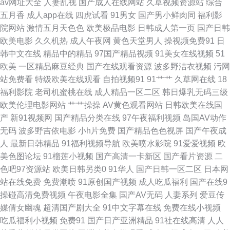
av网址大全
人妻乱视
国产成人在线网站
久草视频资源站
综合
产0 人妻熟女在线网址 午夜日屄 3级片免费 av超碰人人操 国产在线观看亚毛
五月香
成人app在线
四虎试看
91男女
国产男小鲜肉同
福利影
院网站
激情五月天色色
欧美极品电影
日韩成人第一页
国产日韩
蜜臀96超碰 人人摸97视频 三级片mp4 91国产高清视频 含羞草福利姬 无码
欧美电影
久久机热
成人午夜网
黄色天堂男人
操视频免费91
日
韩中文在线
精品中的精品
97国产精品视频
91美女在线视频
51
1234 91福利视频网站 99午夜福利导航 国产夫妻3p网站 污视频下载网站 91
欧美
一区精品麻豆经典
国产在线观看资源
波多野洁衣视频
污网
站免费看
特级欧美在线观看
自拍视频91
91艹艹
久草网在线
18
国在线视频 91ts紫苑 欧美艹逼 天堂网AV手机版 伊人久久视频 91新址 超碰
福利影院
老司机蜜桃在线
成人精品一区二区
韩日爆乳无码三级
欧美伦理电影网站
艹艹操操
AV黄色观看网站
日韩欧美在线国
人人香蕉 免费超碰 天天干B网 亚洲欧洲日本无码 91蜜桃黑人人妻 A片日韩
产
新91视频网
国产精品分类在线
97午夜福利视频
岛国AV动作
无码
波多野吉依电影
小h片免费
国产精品色色视屏
国产午夜成
国产三级视频 日本瑟天堂 91素人草草影院 久久偷拍视频导航 日韩91av 午
人
最新日韩精品
91福利视频导航
欧美喷水影院
91爱爱视频
欧
美色图论坛
91榴莲小视频
国产高清一卡新区
国产看片资源
二
夜无码伦理 91美女艹逼网站 俺来也导航 福利网址在线导航 日韩有码va 最新
色吧97资源站
欧美日韩另类0
91华人
国产日韩一区二区
日本网
站在线免费
免费潮喷
91原创国产视频
成人吃瓜福利
国产在线9
无码伦理片 AAA欧美性爱 东京热色综合 黑丝变态人妖 美女午夜影院 日本欧
操碰高清免费视频
午夜电影全集
国产AV无码
人妻系列
爱豆传
媒倩女幽魂
超清国产剧大全
91中文字幕在线
免费在线小视频
美视频 五月天婷婷色色图 超碰啪啪啪 日韩人妻无码破解 欧美成人网页 亚洲
吃瓜福利小视频
免费91
国产日产亚洲精品
91社在线高清
人人