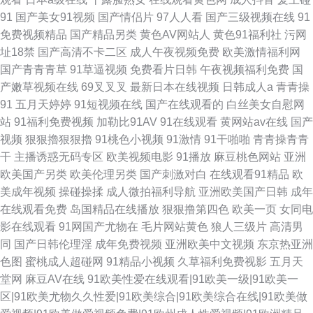
91
国产美女91视频
国产情侣片
97人人看
国产三级视频在线
91
免费视频精品
国产精品另类
黄色AV网站人
黄色91福利社
污网
址18禁
国产高清不卡二区
成人午夜视频免费
欧美激情福利网
国产青青青草
91草逼视频
免费看片日韩
午夜视频福利免费
国
产嫩草视频在线
69叉叉叉
最新日本在线视频
日韩成人a
青青操
91
五月天婷婷
91短视频在线
国产在线观看的
白丝美女自慰网
站
91福利免费视频
加勒比91AV
91在线观看
黄网站av在线
国产
视频
狠狠擼狠狠擼
91桃色小视频
91激情
91干啪啪
青青操青青
干
主播诱惑无码专区
欧美视频电影
91播放
麻豆桃色网站
亚洲
欧美国产另类
欧美伦理另类
国产刺激对白
在线观看91精品
欧
美成年视频
操碰操揉
成人微拍福利导航
亚洲欧美国产日韩
成年
在线观看免费
岛国精品在线播放
狠狠撸第四色
欧美一页
女同电
影在线观看
91网国产尤物在
毛片网站黄色
狼人三级片
高清男
同
国产日韩伦理淫
成年免费视频
亚洲欧美中文视频
东京热亚洲
色图
蜜桃成人超碰网
91精品小视频
久草福利免费视影
五月天
堂网
麻豆AV在线
91欧美性爱在线观看|91欧美一级|91欧美一
区|91欧美尤物久久性爱|91欧美综合|91欧美综合在线|91欧美做