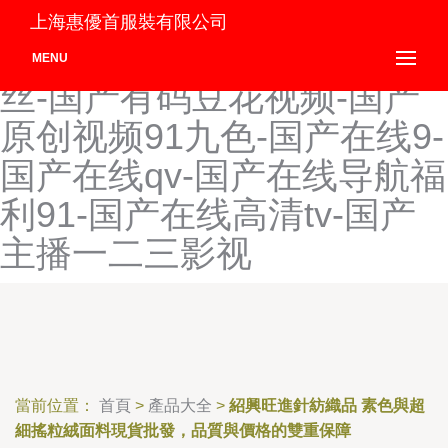
国产伊人大香蕉在线-国产淫
上海惠優首服裝有限公司
秽A片在线观看-国产淫语黑
MENU
丝-国产有码豆花视频-国产
原创视频91九色-国产在线9-
国产在线qv-国产在线导航福
利91-国产在线高清tv-国产
主播一二三影视
當前位置：
首頁
>
產品大全
>
紹興旺進針紡織品 素色與超
細搖粒絨面料現貨批發，品質與價格的雙重保障