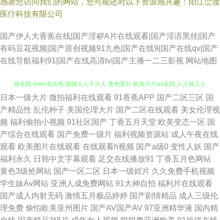
感谢您访问我们的网站，您可能还对以下资源感兴趣：阳江峦渡
医疗科技有限公司
国产伊人大香蕉在线|国产淫秽A片在线观看|国产淫语黑丝|国产
有码豆花视频|国产原创视频91九色|国产在线9|国产在线qv|国产
在线导航福利91|国产在线高清tv|国产主播一二三影视
网站地图
日本一级大片
微拍福利在线观看
91香蕉APP
国产二区三区
国
九九超踫 操碰porn 日本精品一卡二卡 伪娘av 伊人久久啊啊 91久久草原 97
产精品性
乱伦种子
美国伦理大片
国产二区在线观看
美女伦理视
频
福利偷拍小视频
91社区国产
丁香五月天堂
欧美变态一区
国
搞在线 www东京热 超碰人人干人人 黄色爱片 欧美大片aa在线 人人操人人
产综合在线观看
国产免费一级片
福利视频资源站
成人午夜在线
观看
欧美图片在线观看
在线观看h视频
国产a级0
变性人妖
国产
摸 午夜免费电影 91茄子老司机 超踫成人91 另类春色 天天干干欧美合集 中
福利永久
日韩中文字幕观看
足交在线播放91
丁香五月色网站
黄色3级抢网站
国产一区二区
日本一级婬片
久久免费手机视频
文字幕中日3级 99热精品在这里 人人艹超碰在线 在线免费毛片基地 91人色
学生妹Av网站
亚洲人成免费网站
91大神自拍
福利片在线观看
国产成人内射无码
激情五月极品婷婷
国产剧情精品
成人三级伦
网 变态av福利 激情肏屄一三四区 欧美日韩黑料 午夜第一页 伊人在线欧洲
理免费
偷怕欧美亚州图片
国产AV国产AV
97亚洲精华液
国内精