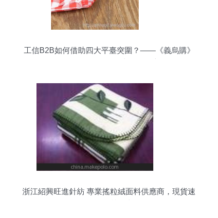
工信B2B如何借助四大平臺突圍？——《義烏購》
針紡織品爆款爆格的十年口碑密碼
浙江紹興旺進針紡 專業搖粒絨面料供應商，現貨速
發，品質保障