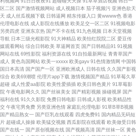
利视频网
91日日夜夜91
超碰碰天天操
91草草酒店视频
韩日一
美在线 国产一线在线观看 久草色视频 欧美性网 日韩精品国产欧美 天天肏屄
区二区
国产激情视频网站
成人视频日本
茄子视频污
亚洲色欲天
天
成人丝瓜视频下载
日韩逼网
精东传媒入口
黄wwww色
香港
天天艹 91视频最新链接 操逼电影导航免费 成人电影A片 国产看mv人人 久久
伦理电影在线
成人影院在线播放
欧美足交一区二区
91视频电影
另类四虎
亚洲东京热
国产不卡在线
91九色视频
日本天堂视频
播五月 欧美十专区 超碰碰碰96 欧美变态在线 日韩精品 亚洲元码影记 91视
导航
日本三级光棍影院
91大神精品
欧美怡红院院二区
爱豆传
媒观看网站
综合日韩欧美
草逼网首页
国产日韩精品91
91视频
频精品视频 AV午夜福利导航 成人另类免费视频 久热伊人 欧美性交在线 日日
网站在线
69性影院
福利资源在线
91自拍最新网址
青青草国产
成人
黄色岛国网站
欧美一xxxxx
欧美gayv
91色情激情网
中国韩
爱影视 在线视频视频一区 91资源在线 大香蕉就去干 韩国av网 精品豆花福利
国日本高清
国产国产一区
亚洲欧洲成人
日韩在线
久久国产影视
综合
欧美69潮喷
伦理片app下载
激情视频国产精品
91草莓久草
美女在线播放 欧美性生话 日韩一级精品 亚州日韩欧美 91蜜桃特黄A片 Avtt
超碰
成人性爱aa影院
欧美性爱插插
欧美日韩色黄片
91草莓影
院
午夜电影网久久
国产丝袜美女
国产精彩视频
操碰视屏
国产
成人网 超碰人人97在线 91精选视频 成人在线影音 国产伊人久久 九九网热女
福利在线
91久久影院
免费日韩电影
日韩成人影视
欧美精品性
交
午夜宅男免费
另类亚洲色情
家庭乱伦理电影
91草B草B视频
人 亚洲成人欧美日韩 91线上看 www夜夜 韩国无码影院 免费观看国产视频
国产精品熟女一
国产巨乳在线观看
四虎免费91
国内精品无码短
片
超碰成人操操
欧美猛交视频
西瓜影院在线观看
欧美做受日韩
三级片链接 在线视频撸 91蜜桃免费看 AV手机天堂网 福利社禁片 精品91国
国产在线一
国产原创视频在线
国产视频高清
国产丝袜一区
黄色