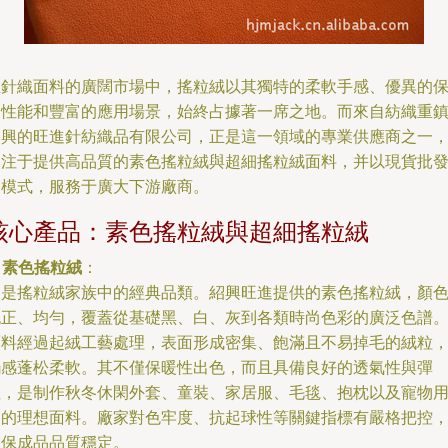
在針織面料的廣闊市場中，搖粒絨以其獨特的柔軟手感、優異的
暖性能和豐富的應用場景，始終占據著一席之地。而來自紡織重
紹興的旺進針紡織品有限公司，正是這一領域的專業供應商之一
專注于提供高品質的素色搖粒絨與超細搖粒絨面料，并以現貨批
的模式，服務于廣大下游廠商。
核心產品：素色搖粒絨與超細搖粒絨
.
素色搖粒絨
：
這是搖粒絨家族中的經典品類。紹興旺進提供的素色搖粒絨，顏
純正、均勻，覆蓋從基礎黑、白、灰到各類時尚色彩的廣泛色譜
面料經過起絨工藝處理，表面形成密集、飽滿且不易掉毛的絨粒
觸感蓬松柔軟。其不僅保暖性出色，而且具備良好的透氣性與彈
性，是制作秋冬休閑外套、童裝、家居服、毛毯、抱枕以及寵物
品的理想面料。廠家對色牢度、抗起球性等關鍵指標有嚴格把控
確保成品品質穩定。