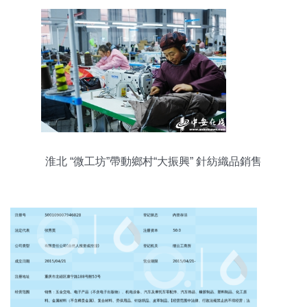
淮北 “微工坊”帶動鄉村“大振興” 針紡織品銷售