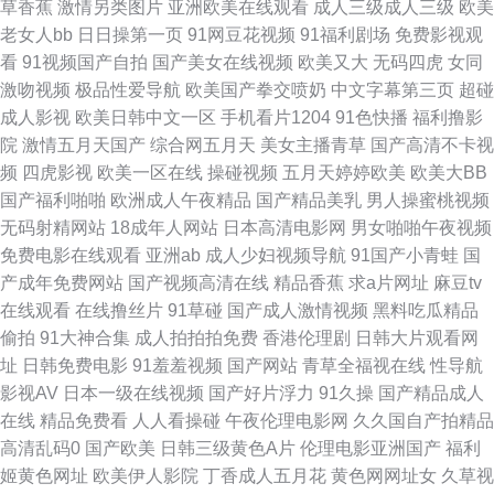
草香蕉
激情另类图片
亚洲欧美在线观看
成人三级成人三级
欧美
天堂bt 黄色网上站观看 青青操avbb 视频一区11 在线国产超碰9 成人精品午
老女人bb
日日操第一页
91网豆花视频
91福利剧场
免费影视观
看
91视频国产自拍
国产美女在线视频
欧美又大
无码四虎
女同
夜剧场 精品一区日韩 91搞熟女 大香蕉伊人视频网 韩国午夜福利剧场 婷婷成
激吻视频
极品性爱导航
欧美国产拳交喷奶
中文字幕第三页
超碰
成人影视
欧美日韩中文一区
手机看片1204
91色快播
福利撸影
人网导航 肏屄导航 精品偷拍 欧美亚洲日韩成人 午夜男女AV 97超碰碰 激情
院
激情五月天国产
综合网五月天
美女主播青草
国产高清不卡视
频
四虎影视
欧美一区在线
操碰视频
五月天婷婷欧美
欧美大BB
文学亚洲 少妇丰满av 91精品变态直播 超碰AV夜夜操 国产浮力第一影院 九
国产福利啪啪
欧洲成人午夜精品
国产精品美乳
男人操蜜桃视频
无码射精网站
18成年人网站
日本高清电影网
男女啪啪午夜视频
九热精品6 欧美天堂乱码 熟妇视频91 综合成人性爱日韩 草比电影网 欧美色
免费电影在线观看
亚洲ab
成人少妇视频导航
91国产小青蛙
国
产成年免费网站
国产视频高清在线
精品香蕉
求a片网址
麻豆tv
国产在线 超踫成人91 免费看片操 日韩资源网 91美女小视频 白洁小晶 狠狠
在线观看
在线撸丝片
91草碰
国产成人激情视频
黑料吃瓜精品
偷拍
91大神合集
成人拍拍拍免费
香港伦理剧
日韩大片观看网
插色色 91豆花成人社区 岛国片免费 欧美成人影 亚洲AV色色导航 国产ts系列
址
日韩免费电影
91羞羞视频
国产网站
青草全福视在线
性导航
影视AV
日本一级在线视频
国产好片浮力
91久操
国产精品成人
在线 久久偷拍视频 日本欧美视频 91蜜桃传媒 美国一级毛卡 五月天精品导航
在线
精品免费看
人人看操碰
午夜伦理电影网
久久国自产拍精品
高清乱码0
国产欧美
日韩三级黄色A片
伦理电影亚洲国产
福利
91视频精选 国产精品第十页 人人草人人妻91 一本到道 超碰2026 国语不卡
姬黄色网址
欧美伊人影院
丁香成人五月花
黄色网网址女
久草视