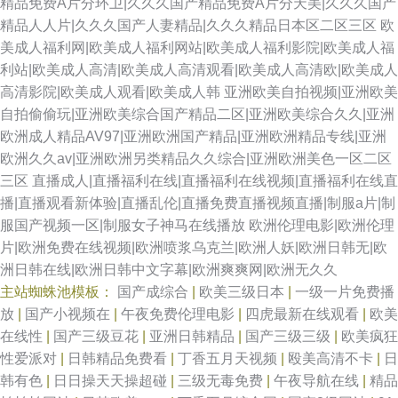
精品免费A片分环卫|久久久国产精品免费A片分天美|久久久国产
精品人人片|久久久国产人妻精品|久久久精品日本区二区三区
欧
美成人福利网|欧美成人福利网站|欧美成人福利影院|欧美成人福
利站|欧美成人高清|欧美成人高清观看|欧美成人高清欧|欧美成人
高清影院|欧美成人观看|欧美成人韩
亚洲欧美自拍视频|亚洲欧美
自拍偷偷玩|亚洲欧美综合国产精品二区|亚洲欧美综合久久|亚洲
欧洲成人精品AV97|亚洲欧洲国产精品|亚洲欧洲精品专线|亚洲
欧洲久久av|亚洲欧洲另类精品久久综合|亚洲欧洲美色一区二区
三区
直播成人|直播福利在线|直播福利在线视频|直播福利在线直
播|直播观看新体验|直播乱伦|直播免费直播视频直播|制服a片|制
服国产视频一区|制服女子神马在线播放
欧洲伦理电影|欧洲伦理
片|欧洲免费在线视频|欧洲喷浆乌克兰|欧洲人妖|欧洲日韩无|欧
洲日韩在线|欧洲日韩中文字幕|欧洲爽爽网|欧洲无久久
主站蜘蛛池模板：
国产成综合
|
欧美三级日本
|
一级一片免费播
放
|
国产小视频在
|
午夜免费伦理电影
|
四虎最新在线观看
|
欧美
在线性
|
国产三级豆花
|
亚洲日韩精品
|
国产三级三级
|
欧美疯狂
性爱派对
|
日韩精品免费看
|
丁香五月天视频
|
殴美高清不卡
|
日
韩有色
|
日日操天天操超碰
|
三级无毒免费
|
午夜导航在线
|
精品