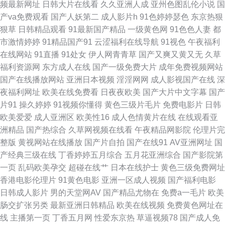
频最新网址
日韩大片在线看
久久亚洲人成
亚州色图乱伦小说
国
肏屄视频 男人的AV3级 日韩深夜成人 亚洲香蕉成人av 91网站免费观看 国产
产va免费观看
国产人妖第二
成人影片h
91色婷婷瑟色
东京热狠
狠草
日韩精品观看
91最新国产精品
一级黄色网
91色色人妻
都
亚洲V^ 深夜啪啪网址 91素人约啪系列 超碰欧美碰 精品一欧美一综合 欧美日
市激情婷婷
91精品国产91
云涩福利在线导航
91视色
午夜福利
在线网站
91直播
91处女
伊人网青青草
国产又爽又黄又无
久草
韩国产色色 婷婷六月天电影 超碰97最新 久久精品视频32 日韩一欧美色色
福利资源网
东方成人在线
国产一级免费大片
成年免费视频网站
国产在线播放网站
亚洲日本视频
淫淫网网
成人影视国产在线
深
97爱涩涩 精品久热 在线导航福利AV 导航色AVVV 欧美卡不卡 午夜激情福利
夜福利网址
欧美在线免费看
日夜夜欧美
国产大片中文字幕
国产
片91
操久婷婷
91视频你懂得
黄色三级片毛片
免费电影片
日韩
社 91网红在线观看 成人网站视频 欧美国产专区 av福利网址 91在线资源 韩
欧美爱爱
成人亚洲区
欧美性16
成人色情黄片在线
在线观看亚
洲精品
国产热综合
久草网视频在线看
午夜精品网影院
伦理片完
日色图 日韩欧美久久 在线观看污网站 AV午夜无码 九九这里都是精品 日韩无
整版
黄视网站在线播放
国产片自拍
国产在线91
AV亚洲网址
国
产经典三级在线
丁香婷婷五月综合
五月花亚洲综合
国产影院第
码第一页 91免费线上视频 激情四虎 亚洲欧美日韩久久 爱豆福利导航 黄网站
一页
乱码欧美孕交
超碰在线艹
日本在线护士
黄色三级免费网址
香港电影伦理片
91黄色电影
亚洲一区成人视频
国产福利电影
免费观看 深夜福利18 91海角 国产盗摄1区 91素人在线 国产浮力麻豆影院
日韩成人影片
男的天堂网AV
国产精品尤物在
免费a一毛片
欧美
肠交扩张另类
最新亚洲日韩精品
欧美在线视频
免费黄色网址在
91探花一区在线 久久这里有精品6 日韩三级av 伊人综合香蕉另类 av在线视
线
主播第一页
丁香五月网
性爱东京热
草逼视频78
国产成人免