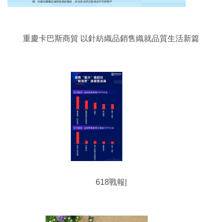
重慶卡巴斯商貿 以針紡織品銷售織就品質生活新篇
章
618戰報|