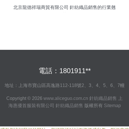
北京龍德祥瑞商貿有限公司 針紡織品銷售的行業翹
楚
電話：1801911**
地址：上海市寶山區高逸路112-118號2、3、4、5、6、7幢
Copyright © 2026
www.aliceguo.com.cn
針紡織品銷售
上
海惠優首服裝有限公司
針紡織品銷售
版權所有
Sitemap