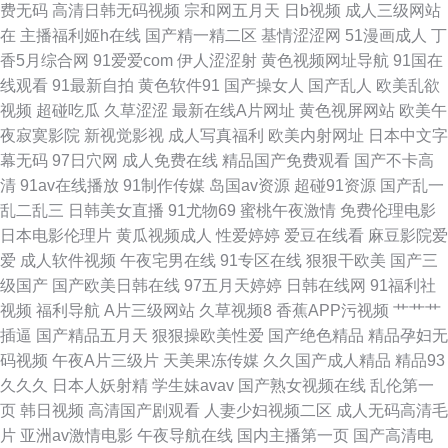
费无码
高清日韩无码视频
宗和网五月天
日b视频
成人三级网站
频 久热精品视频 天堂少女 91韩国成人TV 超碰狠狠操 青青草视频 91n视频
在
主播福利姬h在线
国产精一精二区
基情涩涩网
51漫画成人
丁
香5月综合网
91爱爱com
伊人涩涩射
黄色视频网址导航
91国在
国产精品爽 日韩高清无码破解 51国产探花 超碰蝴蝶乐 精品国产乱码 丝袜美
线观看
91最新自拍
黄色软件91
国产操女人
国产乱人
欧美乱欲
视频
超碰吃瓜
久草涩涩
最新在线A片网址
黄色视屏网站
欧美午
腿性交 91蜜臀久久 成人又大又黄免费 人妻H片 91She视频 豆花最新网站 日
夜寂寞影院
新视觉影视
成人写真福利
欧美内射网址
日本中文字
幕无码
97日穴网
成人免费在线
精品国产免费观看
国产不卡高
韩伦理在线视频 91社区在线视频 丁香午夜超碰 久久深夜影院 婷婷久久成人
清
91av在线播放
91制作传媒
岛国av资源
超碰91资源
国产乱一
乱二乱三
日韩美女直播
91尤物69
蜜桃午夜激情
免费伦理电影
导航 91丝腿 精东一级片aV 天天操操 超碰免费在线97 巨乳jk被后入 深夜视
日本电影伦理片
黄瓜视频成人
性爱婷婷
爱豆在线看
麻豆影院爱
爱
成人软件视频
午夜宅男在线
91专区在线
狠狠干欧美
国产三
频福利无码 91传媒蜜桃 国产精品久久在线 欧美性爱1 亚洲久草网 超碰91人
级国产
国产欧美日韩在线
97五月天婷婷
日韩在线网
91福利社
视频
福利导航
A片三级网站
久草视频8
香蕉APP污视频
艹艹艹
人 久久深夜影院
插逼
国产精品五月天
狠狠操欧美性爱
国产绝色精品
精品孕妇无
码视频
午夜A片三级片
天美果冻传媒
久久国产成人精品
精品93
久久久
日本人妖射精
学生妹avav
国产熟女视频在线
乱伦第一
页
韩日视频
高清国产剧观看
人妻少妇视频二区
成人无码高清毛
片
亚洲av激情电影
午夜导航在线
国内主播第一页
国产高清电