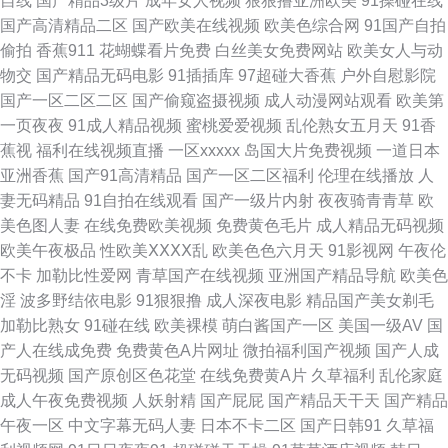
自线
国产精品3级片
成年女人视频
狠狠撸亚洲欧美
91操碰在线
www日本高清 久久91视频 日本綜合成人网 午夜桃色 91超碰人人在线 ts性爱
国产高清精品二区
国产欧美在线视频
欧美色综合网
91国产自拍
偷拍
香蕉911
花蝴蝶看片免费
白丝美女免费网站
欧美女人与动
韩国AV逼天堂 免费看的91 熟女露脸视频9色 51精品视频 97色色97综合 国
物交
国产精品无码电影
91插插库
97超碰大香蕉
户外自慰影院
国产一区二区二区
国产偷窥盗摄视频
成人动漫网站观看
欧美第
产精品中文 激情五月天社区 美女干逼 日韩一级精品 天天艹逼 亚洲老司机
一页夜夜
91成人精品视频
蜜桃爱爱视频
乱伦熟女五月天
91香
蕉视
福利在线视频直播
一区xxxxx
岛国大片免费视频
一道日本
www 99草视频在线 成人av老司机 激情草草 欧洲人妻色 日韩AM网站 午夜影
亚洲香蕉
国产91高清精品
国产一区二区福利
伦理在线播放
人
妻无码精品
91自拍在线观看
国产一级片内射
夜夜骑青青草
欧
院福利社 在线观看成人网站 AV福利页 成人自拍超碰 久久这里有精品6 欧美
美色图人妻
在线免费欧美视频
免费黄色毛片
成人精品无码视频
欧美午夜极品
性欧美ⅩⅩⅩⅩ乱
欧美色色六月天
91影视网
午夜伦
人妖出精汇编 欧美AⅤ视频 精东黄色下载 欧美性炮图 日韩综合色中色 偷拍午
不卡
加勒比性爱网
青草国产在线视频
亚洲国产精品导航
欧美色
淫
波多野结依电影
91狠狠撸
成人深夜电影
精品国产美女剃毛
夜福利 av福利快播 丁香五月花影院 蜜桃aa视频导航 欧午夜影院 探花精选
加勒比熟女
91碰在线
欧美裸模
萌白酱国产一区
美国一级AV
国
产人在线成免费
免费黄色A片网址
微拍福利国产视频
国产人成
AV 综合另类x 91微拍福利视频 变态AV导航网 成人av老司机 加勒比久久视
无码视频
国产原创区色花堂
在线免费黄A片
久草福利
乱伦家庭
成人午夜免费视频
人妖射精
国产屁屁
国产精品天干天
国产精品
欧美女同视频 日韩福利社区 五月人导航 亚洲农妇AV 91免费在线看 超碰欧
午夜一区
中文字幕无码人妻
日本不卡二区
国产日韩91
久草福