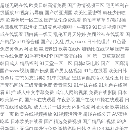
超碰无码在线
欧美日韩高清免费
国产激情视频三区
宅男福利在
线播放
91视频污导航
国产啪亚洲国
欧美性爱密臀
疯狂少妇喷
潮
欧美肏屄一区二区
国产乱伦免费观看
偷拍草草草
97狠狠插
香蕉视频下载污版
三级黄色视频网址
午夜99
91日逼视频
国产
成在线观看
萌白酱一线天
乱伦五月天婷婷
美腿丝袜在线观看
国
产精品3p
91综合碰
国产乱女乱
成人xxxxx
日韩伦理片
91色爱
免费黄色av网址
欧美肥老妇
欧美在线tv
加勒比在线视屏
国产美
女在线免费
91香蕉污APP
国产高清自拍一区
第一页草草影院
韩日成人
精品福利
91天堂一区二区
日韩a级电影
国产二区高清
国产www视频
国产粉嫩
国产男女猛视频
91社在线看
欧美日韩
黄色片
变态另态另类2
91李宗精品
黑丝袜自慰喷水
乱伦五月
国
产无码网站
三级无毒免费
青青草51
91丝袜在线
91九色在线观
看
91插
成人中文字幕免费
成年人网站视频
免费在线影院
日本
欧美第一页
国产ts在线观看
午夜影院国产在线
91操在线观看
日
韩在线播放视频
成人大片一级天天
内射性爱网址大全
欧美社区
第一页
欧美在线视频播放
91视频污污污
超碰在线公开
AV蜜桃
吃瓜
日本欧美在线看
国产精选免费视频
国产精品91视频
69热
最新网址
无码白丝强行免费
激情影院日韩
久草123
福利欧美在