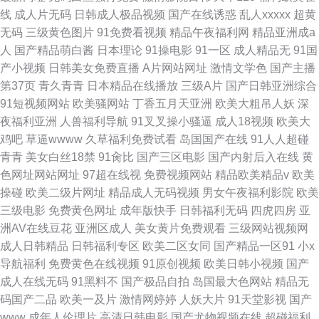
线
成人片无码
日韩成人极品视频
国产在线诱惑
乱人xxxxx
超黄
无码
三级黄色图片
91免费看视频
精品午夜福利网
精品亚洲成a
人
国产精品萌白酱
日本理论
91操电影
91一区
成人精品无
91国
产小视频
日韩美女免费直播
A片网站网址
激情文学色
国产主播
第37页
青久青青
日本精品在线播放
三级A片
国产日韩亚洲综合
91短视频网站
欧美骚网站
丁香五月天亚洲
欧美大粗吊人妖
深
夜福利亚洲
人兽福利导航
91叉叉操小骚逼
成人18视频
欧美大
鸡吧
草逼wwww
久草福利免费试看
岛国国产在线
91人人超碰
青青
美女白丝18禁
91肏比
国产三区电影
国产内射后入在线
黄
色网址网站网址
97超在线视
免费视频网站
精品欧美精品v
欧美
操碰
欧美二级片网址
精品成人无码视频
男女午夜福利影院
欧美
三级电影
免费黄色网址
成年版快手
日韩福利无码
四虎四房
亚
洲AV在线豆花
亚洲区成人
美女黄片免费观看
三级网站视频网
成人日韩精品
日韩福利专区
欧美二区女同
国产精品一区91
小x
导航福利
免费黄色在线视频
91原创视频
欧美日韩小视频
国产
成人在线无码
91黑料不
国产极品自拍
岛国最大色网站
精品无
码国产二品
欧美一及片
激情网婷婷
人妖大片
91天堂影视
国产
www
成年人伦理片
高清日韩电影
国产尤物视频在线
超碰福利