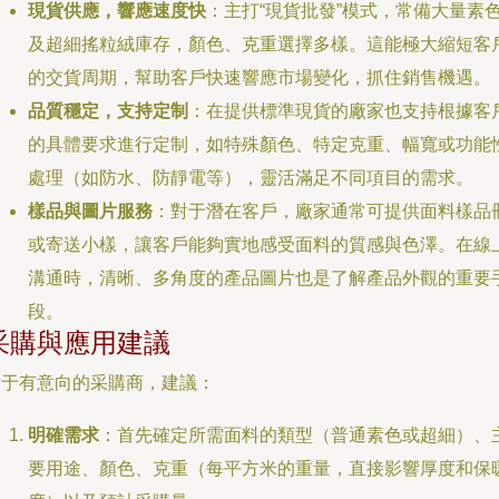
現貨供應，響應速度快
：主打“現貨批發”模式，常備大量素
及超細搖粒絨庫存，顏色、克重選擇多樣。這能極大縮短客
的交貨周期，幫助客戶快速響應市場變化，抓住銷售機遇。
品質穩定，支持定制
：在提供標準現貨的廠家也支持根據客
的具體要求進行定制，如特殊顏色、特定克重、幅寬或功能
處理（如防水、防靜電等），靈活滿足不同項目的需求。
樣品與圖片服務
：對于潛在客戶，廠家通常可提供面料樣品
或寄送小樣，讓客戶能夠實地感受面料的質感與色澤。在線
溝通時，清晰、多角度的產品圖片也是了解產品外觀的重要
段。
采購與應用建議
對于有意向的采購商，建議：
明確需求
：首先確定所需面料的類型（普通素色或超細）、
要用途、顏色、克重（每平方米的重量，直接影響厚度和保