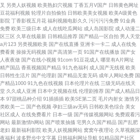
叉
另类人妖视频
欧美熟妇穴视频
丁香五月V国产
日韩黄色网址
豆花福利视频
轮理片自拍偷拍
日韩欧美美女视频
欧美A级黄色
影院
丁香影视五月花
福利视频电影久久
污污污污免费
91金典
免费
欧美三级日本
成人在线吃瓜网站
成人岛国影院
成人动漫二
区三区
久草在线最新
日韩精品推荐
国产精品一区自拍
男人天堂
a片123
另类视频欧美
国产在线直播
亚洲卡一卡二
成人在线免
费看黄
操操无码视频
国产高清第一页
91国产在线播放
国产女
人夜夜做
国产在线小视频
91com
91豆花成人
哪里有A片网址
精产国品
香蕉视频国产精品
91九色福利
成人国产无线视
欧美
日韩性生活片
国产伦理剧
国产精品无套无码
成年人网站免费
国
产精品1000
91九色在线视频
日本伦理片在线
三级无码在线天
堂
久久成人亚洲
日本中文视频在线
伦理剧推荐
国产成人精品日
本
97甜桃品种介绍
91插插插
欧美SE第二页
毛片内射女
激情另
类欧美一二
国产色视频
孕妇三级av无码
日韩欧美色综合
美女
社区成人
在线免费看片
日本一级
国产传媒视频网站
免费观看污
网站
最新激情h网站
国产喷浆抽搐
宅男久久国产精品
国产乱肥
老妇
最新福利影院
欧美人妖视频网站
窝窝午夜理论
久草视频深
夜福利
波多野步中文字幕
日韩福利网址导航
91精品国产社区