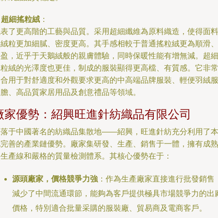
.
超細搖粒絨
：
代表了更高階的工藝與品質。采用超細纖維為原料織造，使得面
的絨粒更加細膩、密度更高。其手感相較于普通搖粒絨更為順滑
輕盈，近乎于天鵝絨般的親膚體驗，同時保暖性能有增無減。超
搖粒絨的光澤度也更佳，制成的服裝顯得更高檔、有質感。它非
適合用于對舒適度和外觀要求更高的中高端品牌服裝、輕便羽絨
內膽、高品質家居用品及創意禮品等領域。
廠家優勢：紹興旺進針紡織品有限公司
坐落于中國著名的紡織品集散地——紹興，旺進針紡充分利用了
地完善的產業鏈優勢。廠家集研發、生產、銷售于一體，擁有成
的生產線和嚴格的質量檢測體系。其核心優勢在于：
源頭廠家，價格競爭力強
：作為生產廠家直接進行批發銷售
減少了中間流通環節，能夠為客戶提供極具市場競爭力的出
價格，特別適合批量采購的服裝廠、貿易商及電商客戶。