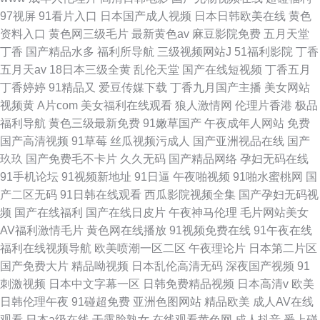
97视屏
91看片入口
日本国产成人视频
日本日韩欧美在线
黄色
资料入口
黄色网三级毛片
最新黄色av
麻豆影院免费
五月天堂
丁香
国产精品水多
福利所导航
三级视频网站J
51福利影院
丁香
五月天av
18日本三级全黄
乱伦天堂
国产在线短视频
丁香五月
丁香婷婷
91精品又
爱豆传媒下载
丁香九月国产主播
美女网站
视频黄
A片com
美女福利在线观看
狼人激情网
伦理片香港
极品
福利导航
黄色三级最新免费
91嫩草国产
午夜成年人网站
免费
国产高清视频
91草莓
丝瓜视频污成人
国产亚洲视品在线
国产
玖玖
国产免费毛不卡片
久久无码
国产精品网络
孕妇无码在线
91手机论坛
91视频新地址
91日逼
午夜啪视频
91啪水蜜桃网
国
产二区无码
91日韩在线观看
西瓜影院视频全集
国产孕妇无码视
频
国产在线福利
国产在线日皮片
午夜神马伦理
毛片网站美女
AV福利激情毛片
黄色网在线播放
91视频免费在线
91午夜在线
福利在线视频导航
欧美喷潮一区二区
午夜理论片
日本第二片区
国产免费大片
精品呦视频
日本乱伦高清无码
深夜国产视频
91
刺激视频
日本中文字幕一区
日韩免费精品视频
日本高清v
欧美
日韩伦理午夜
91碰超免费
亚洲色图网站
精品欧美
成人AV在线
观看
日本a级在线
干露脸熟女
在线观看黄色网
成人抖音
爰上碰