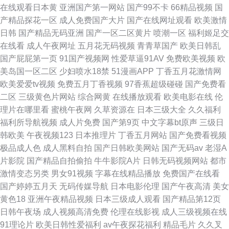
在线观看日本黄
亚洲国产第一网站
国产99不卡
66精品视频
国
产精品探花一区
成人免费国产大片
国产在线网址观看
欧美激情
日韩
国产精品无码亚洲
国产一区二区黄片
喷潮一区
福利姬足交
在线看
成人午夜网址
五月花无码视频
青青草国产
欧美日韩乱
国产屁屁第一页
91国产视频网
性爱草逼91AV
免费欧美视频
欧
美岛国一区二区
少妇喷水18禁
51漫画APP
丁香五月花激情网
欧美爱爱tv视频
免费五月丁香视频
97香蕉超级碰碰
国产免费看
二区
三级黄色片网站
综合网黄
在线播放观看
欧美电影在线
伦
理片在哪里看
蜜桃午夜网
久草资源在
日本三级大全
久久福利
福利所导航视频
成人片免费
国产第9页
中文字幕bt原声
三级日
韩欧美
午夜视频123
日本推理片
丁香五月网站
国产免费看视频
极品成人色
成人黑料自拍
国产日韩欧美网站
国产无码av
老湿A
片影院
国产精品自拍偷拍
牛牛影院A片
日韩无码视频网站
都市
激情变态另类
男女91视频
字幕在线精品播放
免费国产在线看
国产婷婷五月天
无码传媒导航
日本电影伦理
国产午夜高清
美女
黄色18
亚洲午夜精品视频
日本三级成人观看
国产精品第12页
日韩午夜场
成人视频高清免费
伦理在线影视
成人三级视频在线
91理论片
欧美日韩性爱福利
av午夜探花福利
精品毛片
久久叉