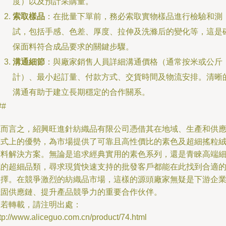
度）以及預計采購量。
索取樣品
：在批量下單前，務必索取實物樣品進行檢驗和測
試，包括手感、色差、厚度、拉伸及洗滌后的變化等，這是
保面料符合成品要求的關鍵步驟。
溝通細節
：與廠家銷售人員詳細溝通價格（通常按米或公斤
計）、最小起訂量、付款方式、交貨時間及物流安排。清晰
溝通有助于建立長期穩定的合作關系。
##
總而言之，紹興旺進針紡織品有限公司憑借其在地域、生產和供
模式上的優勢，為市場提供了可靠且高性價比的素色及超細搖粒
面料解決方案。無論是追求經典實用的素色系列，還是青睞高端
膩的超細品類，尋求現貨快速支持的批發客戶都能在此找到合適
選擇。在競爭激烈的紡織品市場，這樣的源頭廠家無疑是下游企
穩固供應鏈、提升產品競爭力的重要合作伙伴。
如若轉載，請注明出處：
tp://www.aliceguo.com.cn/product/74.html