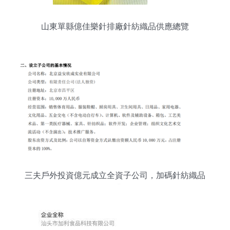
山東單縣億佳樂針排廠針紡織品供應總覽
三夫戶外投資億元成立全資子公司，加碼針紡織品
銷售業務