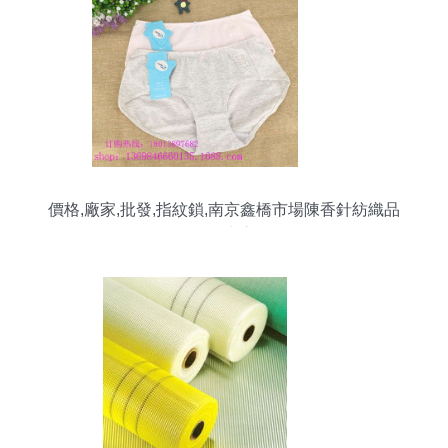
價格,廠家,批發,指紋鎖,南京鑫橋市場陳香針紡織品
銷售中心