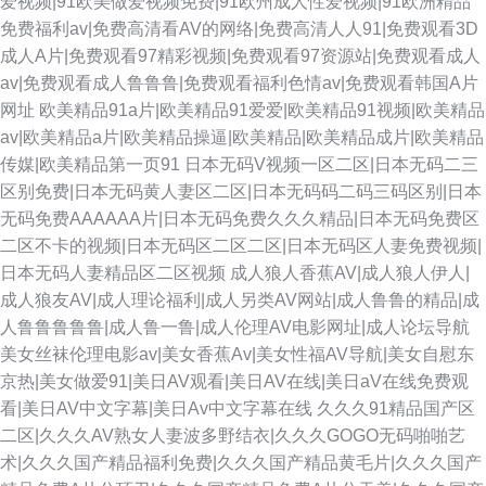
爱视频|91欧美做爱视频免费|91欧州成人性爱视频|91欧洲精品
免费福利av|免费高清看AV的网络|免费高清人人91|免费观看3D
成人A片|免费观看97精彩视频|免费观看97资源站|免费观看成人
av|免费观看成人鲁鲁鲁|免费观看福利色情av|免费观看韩国A片
网址
欧美精品91a片|欧美精品91爱爱|欧美精品91视频|欧美精品
av|欧美精品a片|欧美精品操逼|欧美精品|欧美精品成片|欧美精品
传媒|欧美精品第一页91
日本无码V视频一区二区|日本无码二三
区别免费|日本无码黄人妻区二区|日本无码码二码三码区别|日本
无码免费AAAAAA片|日本无码免费久久久精品|日本无码免费区
二区不卡的视频|日本无码区二区二区|日本无码区人妻免费视频|
日本无码人妻精品区二区视频
成人狼人香蕉AV|成人狼人伊人|
成人狼友AV|成人理论福利|成人另类AV网站|成人鲁鲁的精品|成
人鲁鲁鲁鲁鲁|成人鲁一鲁|成人伦理AV电影网址|成人论坛导航
美女丝袜伦理电影av|美女香蕉Av|美女性福AV导航|美女自慰东
京热|美女做爱91|美日AV观看|美日AV在线|美日aV在线免费观
看|美日AV中文字幕|美日Av中文字幕在线
久久久91精品国产区
二区|久久久AV熟女人妻波多野结衣|久久久GOGO无码啪啪艺
术|久久久国产精品福利免费|久久久国产精品黄毛片|久久久国产