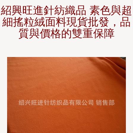
紹興旺進針紡織品 素色與超
細搖粒絨面料現貨批發，品
質與價格的雙重保障